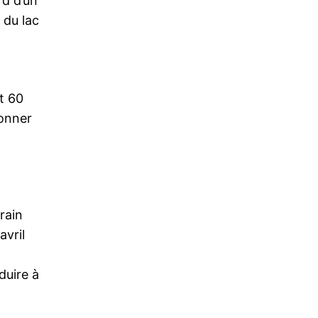
d d’un
 du lac
t 60
donner
rain
avril
duire à