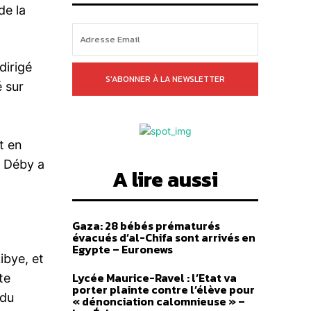
de la
dirigé
S'ABONNER À LA NEWSLETTER
é sur
t en
s Déby a
A lire aussi
Gaza: 28 bébés prématurés
évacués d’al-Chifa sont arrivés en
Egypte – Euronews
ibye, et
Lycée Maurice-Ravel : l’Etat va
te
porter plainte contre l’élève pour
 du
« dénonciation calomnieuse » –