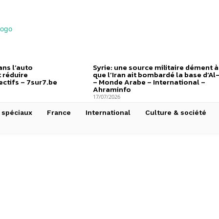
ns l’auto
Syrie: une source militaire dément à
 réduire
que l’Iran ait bombardé la base d’Al
ctifs – 7sur7.be
– Monde Arabe – International –
Ahraminfo
17/07/2026
 spéciaux
France
International
Culture & société