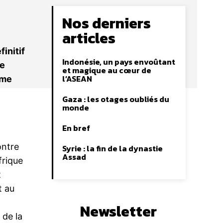
Nos derniers
articles
initif
Indonésie, un pays envoûtant
le
et magique au cœur de
l’ASEAN
ime
Gaza : les otages oubliés du
monde
En bref
ontre
Syrie : la fin de la dynastie
Assad
frique
t
t au
.
Newsletter
 de la