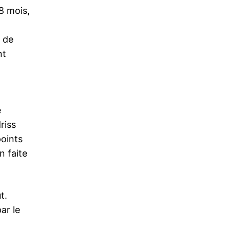
8 mois,
d de
nt
e
riss
points
n faite
t.
ar le