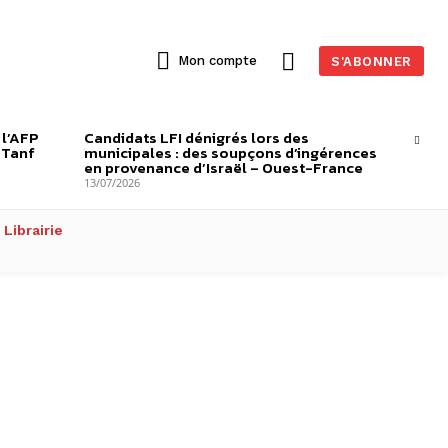
Mon compte
S'ABONNER
 l’AFP
Candidats LFI dénigrés lors des
-Tanf
municipales : des soupçons d’ingérences
en provenance d’Israël – Ouest-France
13/07/2026
Librairie