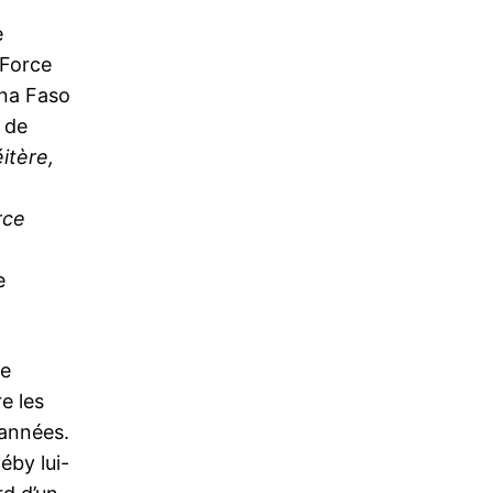
e
 Force
ina Faso
 de
éitère,
rce
e
ce
e les
’années.
éby lui-