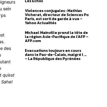
Les Échos
eigneurs
u sein
Violences conjugales : Mathias
Vicherat, directeur de Sciences Po
rps
Paris, est sorti de garde à vue –
Yahoo Actualités
Michael Mainville prend la tête de
est
la région Asie-Pacifique de l’AFP –
AFP.com
as.
te des
Evacuations toujours en cours
dans le Pas-de-Calais, malgré l …
e
– La République des Pyrénées
autant
e
t qu’est
u Sahel