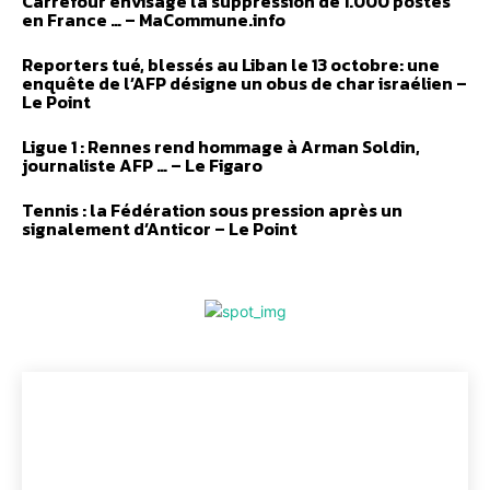
Carrefour envisage la suppression de 1.000 postes
en France … – MaCommune.info
Reporters tué, blessés au Liban le 13 octobre: une
enquête de l’AFP désigne un obus de char israélien –
Le Point
Ligue 1 : Rennes rend hommage à Arman Soldin,
journaliste AFP … – Le Figaro
Tennis : la Fédération sous pression après un
signalement d’Anticor – Le Point