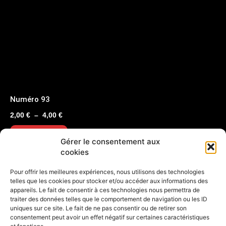
Numéro 93
Plage
2,00
€
–
4,00
€
de
Choix des options
prix :
Gérer le consentement aux
2,00 €
cookies
à
S'abonner
Pour offrir les meilleures expériences, nous utilisons des technologies
4,00 €
telles que les cookies pour stocker et/ou accéder aux informations des
appareils. Le fait de consentir à ces technologies nous permettra de
traiter des données telles que le comportement de navigation ou les ID
uniques sur ce site. Le fait de ne pas consentir ou de retirer son
consentement peut avoir un effet négatif sur certaines caractéristiques