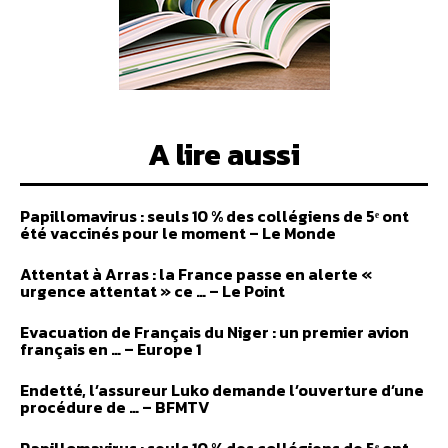
Lire les actualités
A lire aussi
DOSSIERS SPÉCIAUX
FRANCE
Papillomavirus : seuls 10 % des collégiens de 5ᵉ ont
été vaccinés pour le moment – Le Monde
INTERNATIONAL
CULTURE & SOCIÉTÉ
Attentat à Arras : la France passe en alerte «
urgence attentat » ce … – Le Point
LIBRAIRIE
Evacuation de Français du Niger : un premier avion
S'abonner
français en … – Europe 1
Endetté, l’assureur Luko demande l’ouverture d’une
procédure de … – BFMTV