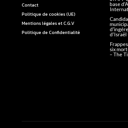
base d’
Contact
Interna
Politique de cookies (UE)
Candidat
Mentions légales et C.G.V
municip
d’ingér
Politique de Confidentialité
d’Israël
Frappes 
six mort
– The Ti