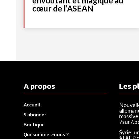
envoûtant et magique au
cœur de l’ASEAN
A propos
Les p
Accueil
Nouvell
alleman
S’abonner
massivem
7sur7.b
Boutique
Syrie: u
Qui sommes-nous ?
à l’AFP 