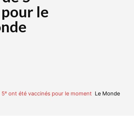
 pour le
onde
r
WhatsApp
Linkedin
E-mail
de 5ᵉ ont été vaccinés pour le moment
Le Monde