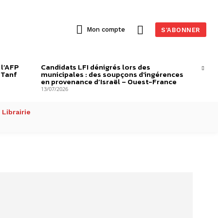
Mon compte
S'ABONNER
 l’AFP
Candidats LFI dénigrés lors des
-Tanf
municipales : des soupçons d’ingérences
en provenance d’Israël – Ouest-France
13/07/2026
Librairie