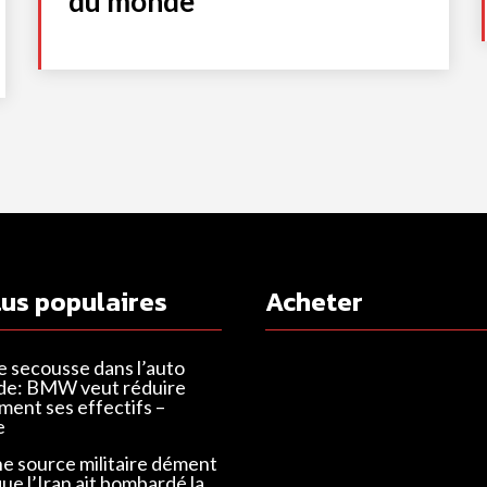
du monde
lus populaires
Acheter
e secousse dans l’auto
de: BMW veut réduire
ent ses effectifs –
e
ne source militaire dément
que l’Iran ait bombardé la