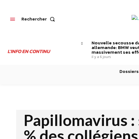
Rechercher
Nouvelle secousse da
allemande: BMW veut
L'INFO EN CONTINU
massivement ses effe
il y a 6 jours
Dossiers
Papillomavirus :
% des collégiens