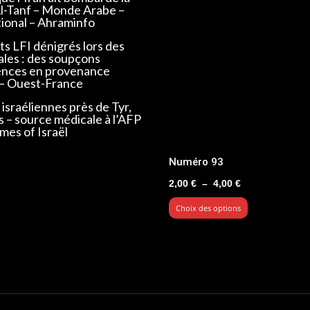
Al-Tanf – Monde Arabe –
tional – Ahraminfo
s LFI dénigrés lors des
ales : des soupçons
ences en provenance
 – Ouest-France
israéliennes près de Tyr,
s – source médicale à l’AFP
mes of Israël
Numéro 93
Plage
2,00
€
–
4,00
€
de
Choix des options
prix :
2,00 €
à
4,00 €