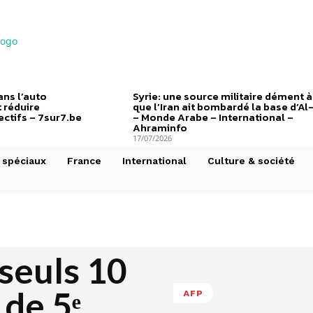
ns l’auto
Syrie: une source militaire dément à
 réduire
que l’Iran ait bombardé la base d’Al
ctifs – 7sur7.be
– Monde Arabe – International –
Ahraminfo
17/07/2026
 spéciaux
France
International
Culture & société
 seuls 10
 de 5ᵉ
AFP