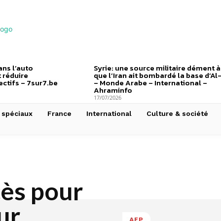
ns l’auto
Syrie: une source militaire dément à
 réduire
que l’Iran ait bombardé la base d’Al
ctifs – 7sur7.be
– Monde Arabe – International –
Ahraminfo
17/07/2026
 spéciaux
France
International
Culture & société
ès pour
ur
AFP