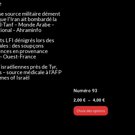
e
ne source militaire dément
que l’Iran ait bombardé la
Al-Tanf – Monde Arabe –
tional – Ahraminfo
s LFI dénigrés lors des
ales : des soupçons
ences en provenance
 – Ouest-France
israéliennes près de Tyr,
s – source médicale à l’AFP
mes of Israël
Numéro 93
Plage
2,00
€
–
4,00
€
de
Choix des options
prix :
2,00 €
à
4,00 €