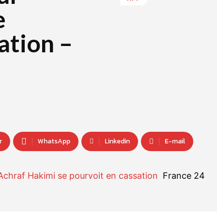
e
ation –
r
WhatsApp
Linkedin
E-mail
 Achraf Hakimi se pourvoit en cassation
France 24