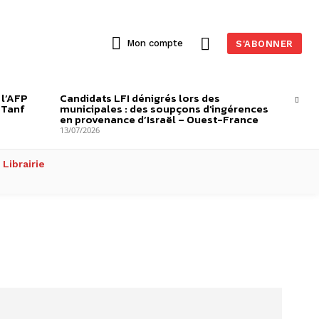
Mon compte
S'ABONNER
 l’AFP
Candidats LFI dénigrés lors des
-Tanf
municipales : des soupçons d’ingérences
en provenance d’Israël – Ouest-France
13/07/2026
Librairie