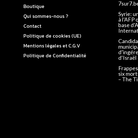
7sur7.b
Boutique
Syrie: u
Qui sommes-nous ?
à l’AFP 
base d’
Contact
Interna
Politique de cookies (UE)
Candidat
Mentions légales et C.G.V
municip
d’ingér
Politique de Confidentialité
d’Israël
Frappes 
six mort
– The Ti