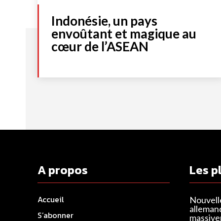
Indonésie, un pays
envoûtant et magique au
cœur de l’ASEAN
A propos
Les p
Accueil
Nouvell
alleman
S’abonner
massivem