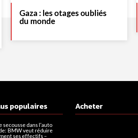
Gaza : les otages oubliés
du monde
lus populaires
Acheter
e secousse dans l’auto
de: BMW veut réduire
ent ses effectifs –