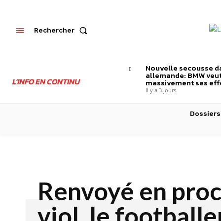
Rechercher
Nouvelle secousse da
allemande: BMW veut
L'INFO EN CONTINU
massivement ses effe
il y a 3 jours
Dossiers
Renvoyé en proc
viol, le footballe