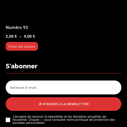
Numéro 93
Plage
2,00
€
–
4,00
€
de
Choix des options
prix :
2,00 €
à
S'abonner
4,00 €
JE M'INSCRIS À LA NEWSLETTER
J'accepte de recevoir la newsletter et les dernières actualités de
l’essentiel. Cliquez
ici
pour consulter notre politique de protection des
données personnelles.