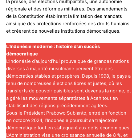
la presse, des élections multipartites, une autonomie
régionale et des réformes militaires. Des amendements
de la Constitution établirent la limitation des mandats
ainsi que des protections renforcées des droits humains,
et créèrent de nouvelles institutions démocratiques.
L’Indonésie moderne : histoire d’un succès
démocratique
L’Indonésie d’aujourd’hui prouve que de grandes nations
diverses à majorité musulmane peuvent être des
démocraties stables et prospères. Depuis 1998, le pays a
tenu de nombreuses élections libres et justes, où les
transferts de pouvoir paisibles sont devenus la norme, et
a géré les mouvements séparatistes à Aceh tout en
stabilisant des régions précédemment agitées.
Sous le Président Prabowo Subianto, entré en fonction
en octobre 2024, l’Indonésie poursuit sa trajectoire
démocratique tout en s’attaquant aux défis économiques.
L’Administration vise une croissance annuelle de 8 %, et