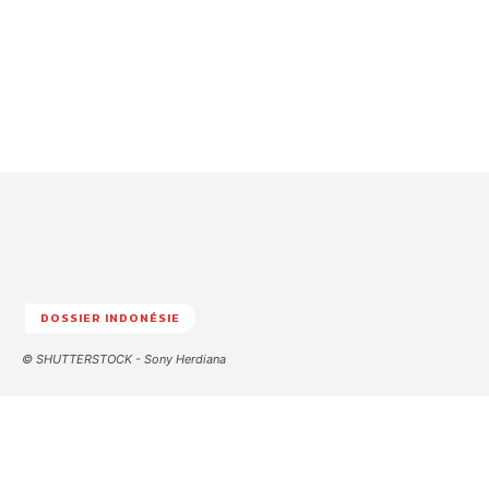
DOSSIER INDONÉSIE
© SHUTTERSTOCK - Sony Herdiana
Facebook
Twitter
WhatsApp
Lin