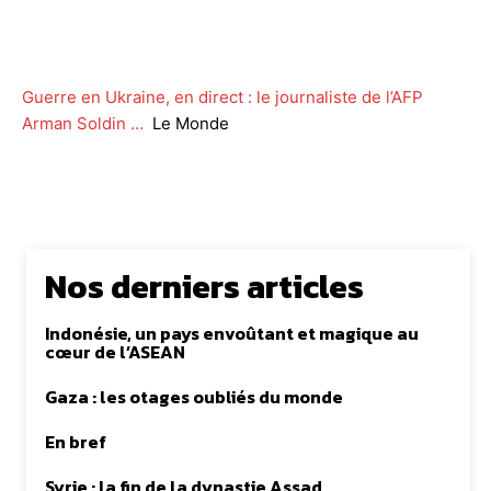
Facebook
Twitter
WhatsApp
Lin
Guerre en Ukraine, en direct : le journaliste de l’AFP
Arman Soldin …
Le Monde
Nos derniers articles
Indonésie, un pays envoûtant et magique au
cœur de l’ASEAN
Gaza : les otages oubliés du monde
En bref
Syrie : la fin de la dynastie Assad