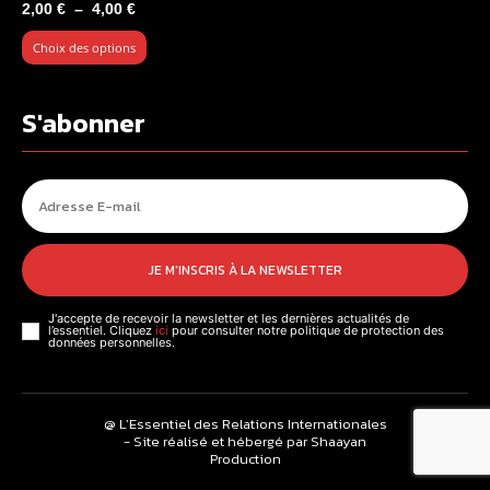
Plage
2,00
€
–
4,00
€
de
Choix des options
prix :
2,00 €
à
S'abonner
4,00 €
JE M'INSCRIS À LA NEWSLETTER
J'accepte de recevoir la newsletter et les dernières actualités de
l’essentiel. Cliquez
ici
pour consulter notre politique de protection des
données personnelles.
@ L’Essentiel des Relations Internationales
- Site réalisé et hébergé par Shaayan
Production