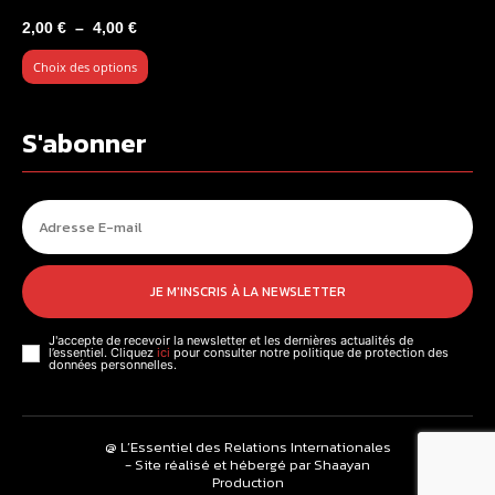
Plage
2,00
€
–
4,00
€
de
Choix des options
prix :
2,00 €
à
S'abonner
4,00 €
JE M'INSCRIS À LA NEWSLETTER
J'accepte de recevoir la newsletter et les dernières actualités de
l’essentiel. Cliquez
ici
pour consulter notre politique de protection des
données personnelles.
@ L’Essentiel des Relations Internationales
- Site réalisé et hébergé par Shaayan
Production