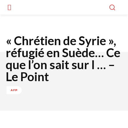
« Chrétien de Syrie »,
réfugié en Suède… Ce
que l’on sait sur l … –
Le Point
AFP
Facebook
Twitter
WhatsApp
Lin