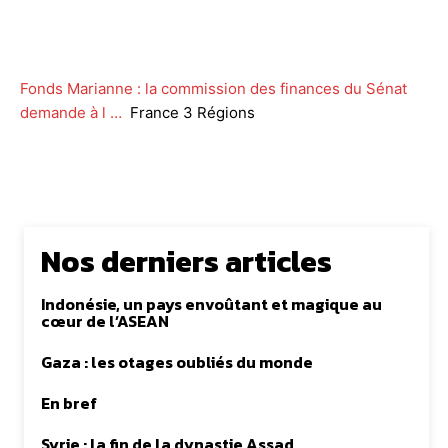
Facebook
Twitter
WhatsApp
Lin
Fonds Marianne : la commission des finances du Sénat
demande à l …
France 3 Régions
Nos derniers articles
Indonésie, un pays envoûtant et magique au
cœur de l’ASEAN
Gaza : les otages oubliés du monde
En bref
Syrie : la fin de la dynastie Assad