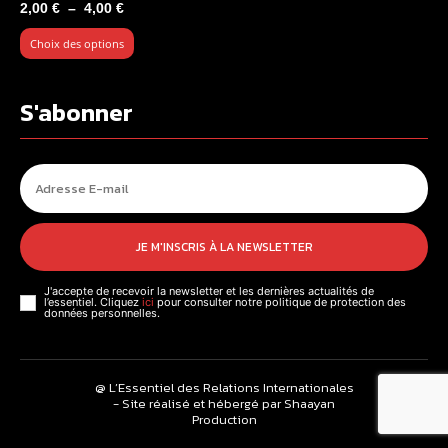
Plage
2,00
€
–
4,00
€
de
Choix des options
prix :
2,00 €
à
S'abonner
4,00 €
JE M'INSCRIS À LA NEWSLETTER
J'accepte de recevoir la newsletter et les dernières actualités de
l’essentiel. Cliquez
ici
pour consulter notre politique de protection des
données personnelles.
@ L’Essentiel des Relations Internationales
- Site réalisé et hébergé par Shaayan
Production