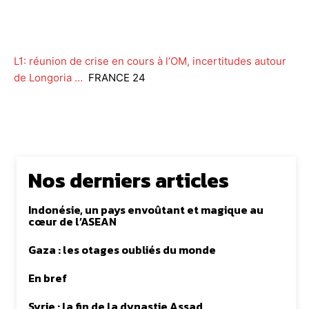
Facebook
Twitter
WhatsApp
Lin
L1: réunion de crise en cours à l’OM, incertitudes autour
de Longoria …
FRANCE 24
Nos derniers articles
Indonésie, un pays envoûtant et magique au
cœur de l’ASEAN
Gaza : les otages oubliés du monde
En bref
Syrie : la fin de la dynastie Assad