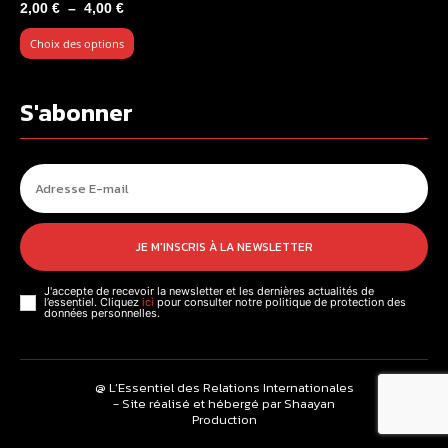
Plage
2,00
€
–
4,00
€
de
Choix des options
prix :
2,00 €
à
S'abonner
4,00 €
JE M'INSCRIS À LA NEWSLETTER
J'accepte de recevoir la newsletter et les dernières actualités de
l’essentiel. Cliquez
ici
pour consulter notre politique de protection des
données personnelles.
@ L’Essentiel des Relations Internationales
- Site réalisé et hébergé par Shaayan
Production