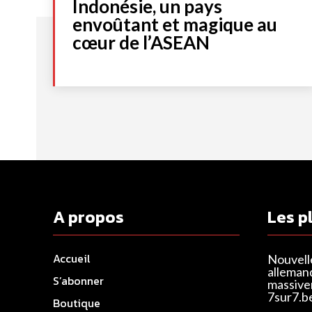
Indonésie, un pays
envoûtant et magique au
cœur de l’ASEAN
A propos
Les p
Accueil
Nouvell
alleman
S’abonner
massivem
7sur7.b
Boutique