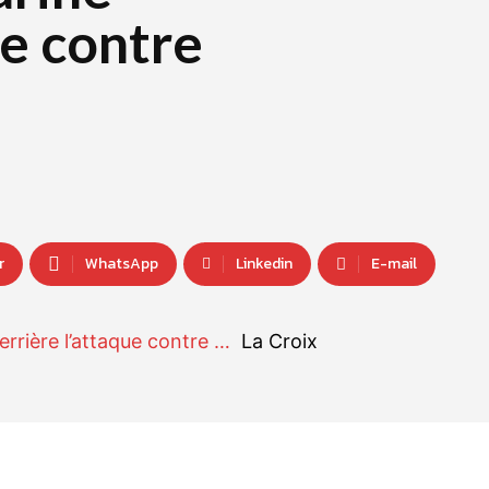
ue contre
r
WhatsApp
Linkedin
E-mail
errière l’attaque contre …
La Croix