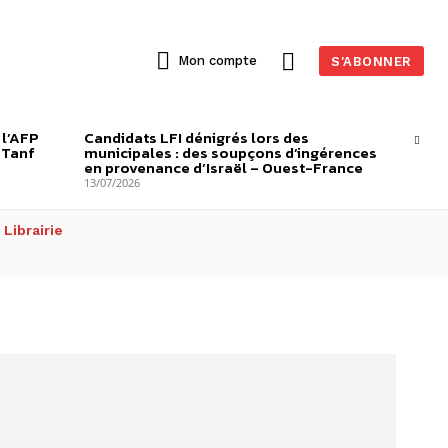
Mon compte
S'ABONNER
 l’AFP
Candidats LFI dénigrés lors des
-Tanf
municipales : des soupçons d’ingérences
en provenance d’Israël – Ouest-France
13/07/2026
Librairie