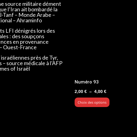
ne source militaire dément
que l’Iran ait bombardé la
Al-Tanf – Monde Arabe –
tional – Ahraminfo
s LFI dénigrés lors des
ales : des soupçons
ences en provenance
 – Ouest-France
israéliennes près de Tyr,
s – source médicale à l’AFP
mes of Israël
Numéro 93
Plage
2,00
€
–
4,00
€
de
Choix des options
prix :
2,00 €
à
4,00 €