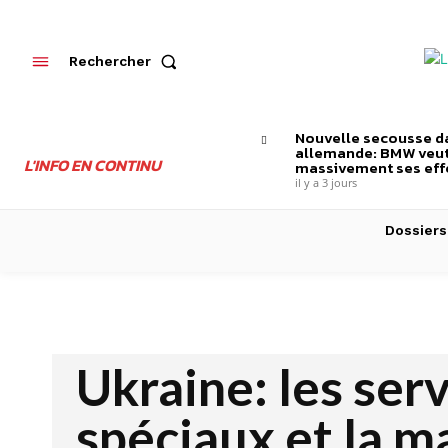
Rechercher
Nouvelle secousse da
allemande: BMW veut
L'INFO EN CONTINU
massivement ses effe
il y a 3 jours
Dossiers
Ukraine: les ser
spéciaux et la m