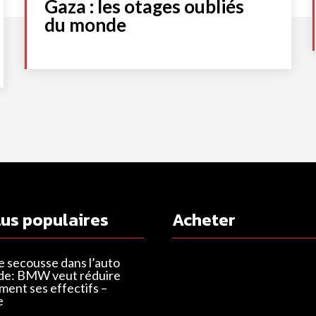
Gaza : les otages oubliés
du monde
lus populaires
Acheter
e secousse dans l’auto
de: BMW veut réduire
ent ses effectifs –
e