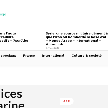
ns l’auto
Syrie: une source militaire dément à
 réduire
que l’Iran ait bombardé la base d’Al
ctifs – 7sur7.be
– Monde Arabe – International –
Ahraminfo
17/07/2026
 spéciaux
France
International
Culture & société
vices
arine
AFP