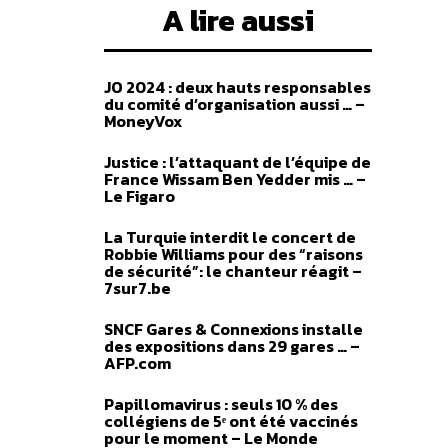
A lire aussi
JO 2024 : deux hauts responsables
du comité d’organisation aussi … –
MoneyVox
Justice : l’attaquant de l’équipe de
France Wissam Ben Yedder mis … –
Le Figaro
La Turquie interdit le concert de
Robbie Williams pour des “raisons
de sécurité”: le chanteur réagit –
7sur7.be
SNCF Gares & Connexions installe
des expositions dans 29 gares … –
AFP.com
Papillomavirus : seuls 10 % des
collégiens de 5ᵉ ont été vaccinés
pour le moment – Le Monde