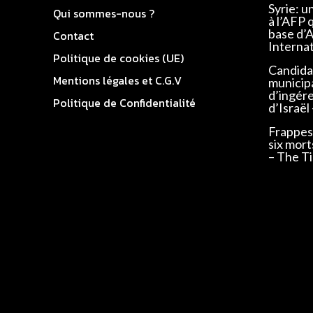
Syrie: u
Qui sommes-nous ?
à l’AFP 
base d’
Contact
Interna
Politique de cookies (UE)
Candidat
Mentions légales et C.G.V
municip
d’ingér
Politique de Confidentialité
d’Israël
Frappes 
six mort
– The Ti