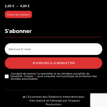
Plage
2,00
€
–
4,00
€
de
Choix des options
prix :
2,00 €
à
S'abonner
4,00 €
JE M'INSCRIS À LA NEWSLETTER
J'accepte de recevoir la newsletter et les dernières actualités de
l’essentiel. Cliquez
ici
pour consulter notre politique de protection des
données personnelles.
@ L’Essentiel des Relations Internationales
- Site réalisé et hébergé par Shaayan
Production