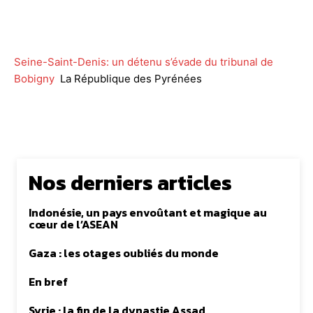
Facebook
Twitter
WhatsApp
Lin
Seine-Saint-Denis: un détenu s’évade du tribunal de
Bobigny
La République des Pyrénées
Nos derniers articles
Indonésie, un pays envoûtant et magique au
cœur de l’ASEAN
Gaza : les otages oubliés du monde
En bref
Syrie : la fin de la dynastie Assad