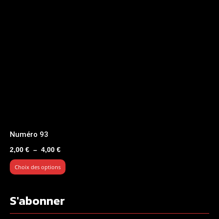
Numéro 93
Plage
2,00
€
–
4,00
€
de
Choix des options
prix :
2,00 €
à
S'abonner
4,00 €