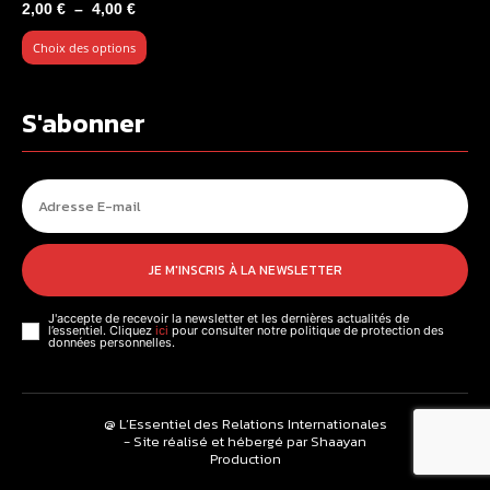
Plage
2,00
€
–
4,00
€
de
Choix des options
prix :
2,00 €
à
S'abonner
4,00 €
JE M'INSCRIS À LA NEWSLETTER
J'accepte de recevoir la newsletter et les dernières actualités de
l’essentiel. Cliquez
ici
pour consulter notre politique de protection des
données personnelles.
@ L’Essentiel des Relations Internationales
- Site réalisé et hébergé par Shaayan
Production