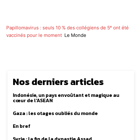
Facebook
Twitter
WhatsApp
Lin
Papillomavirus : seuls 10 % des collégiens de 5ᵉ ont été
vaccinés pour le moment
Le Monde
Nos derniers articles
Indonésie, un pays envoûtant et magique au
cœur de l’ASEAN
Gaza : les otages oubliés du monde
En bref
Syrie : la fin de la dynastie Assad