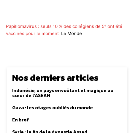
Facebook
Twitter
WhatsApp
Lin
Papillomavirus : seuls 10 % des collégiens de 5ᵉ ont été
vaccinés pour le moment
Le Monde
Nos derniers articles
Indonésie, un pays envoûtant et magique au
cœur de l’ASEAN
Gaza : les otages oubliés du monde
En bref
Syrie : la fin de la dynastie Assad