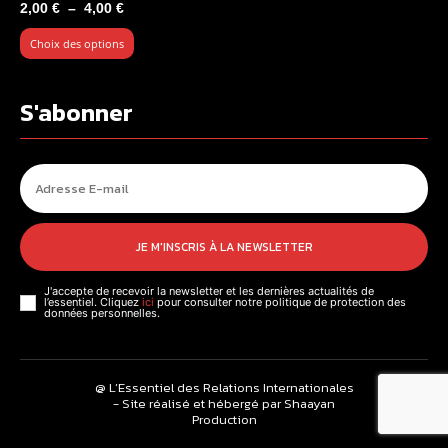
Plage
2,00
€
–
4,00
€
de
Choix des options
prix :
2,00 €
à
S'abonner
4,00 €
JE M'INSCRIS À LA NEWSLETTER
J'accepte de recevoir la newsletter et les dernières actualités de
l’essentiel. Cliquez
ici
pour consulter notre politique de protection des
données personnelles.
@ L’Essentiel des Relations Internationales
- Site réalisé et hébergé par Shaayan
Production