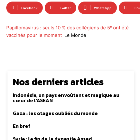
Facebook
Twitter
WhatsApp
Lin
Papillomavirus : seuls 10 % des collégiens de 5ᵉ ont été
vaccinés pour le moment
Le Monde
Nos derniers articles
Indonésie, un pays envoûtant et magique au
cœur de l’ASEAN
Gaza : les otages oubliés du monde
En bref
Syrie : la fin de la dynastie Assad