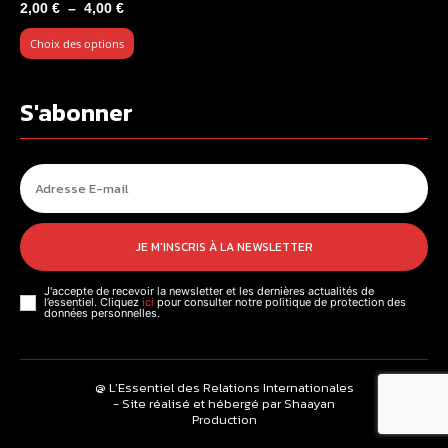
Plage
2,00
€
–
4,00
€
de
Choix des options
prix :
2,00 €
à
S'abonner
4,00 €
JE M'INSCRIS À LA NEWSLETTER
J'accepte de recevoir la newsletter et les dernières actualités de
l’essentiel. Cliquez
ici
pour consulter notre politique de protection des
données personnelles.
@ L’Essentiel des Relations Internationales
- Site réalisé et hébergé par Shaayan
Production