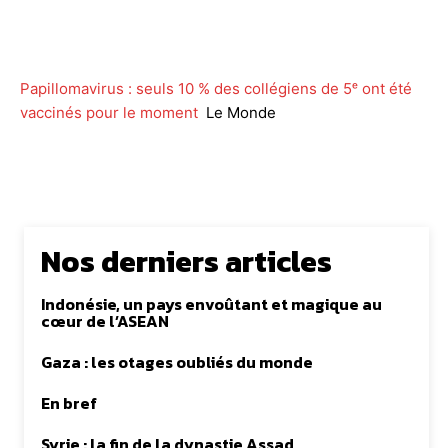
Facebook
Twitter
WhatsApp
Lin
Papillomavirus : seuls 10 % des collégiens de 5ᵉ ont été
vaccinés pour le moment
Le Monde
Nos derniers articles
Indonésie, un pays envoûtant et magique au
cœur de l’ASEAN
Gaza : les otages oubliés du monde
En bref
Syrie : la fin de la dynastie Assad