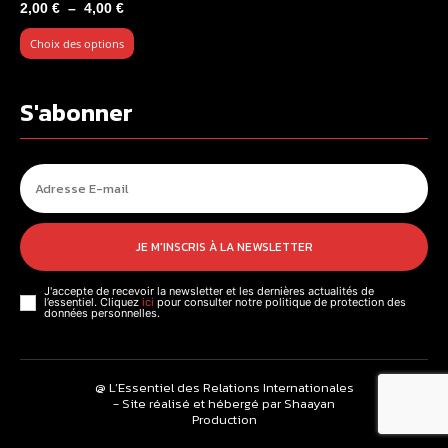
Plage
2,00
€
–
4,00
€
de
Choix des options
prix :
2,00 €
à
S'abonner
4,00 €
JE M'INSCRIS À LA NEWSLETTER
J'accepte de recevoir la newsletter et les dernières actualités de
l’essentiel. Cliquez
ici
pour consulter notre politique de protection des
données personnelles.
@ L’Essentiel des Relations Internationales
- Site réalisé et hébergé par Shaayan
Production