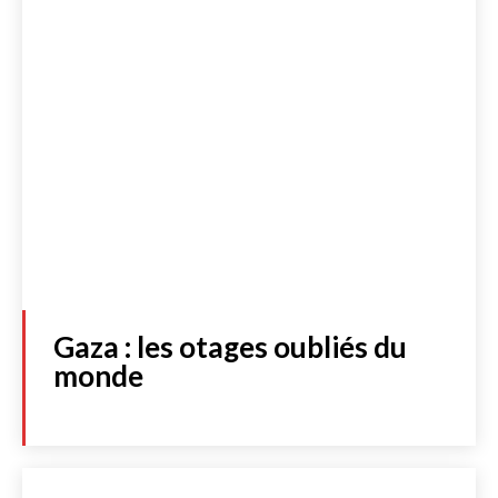
S'abonner
JE M'INSCRIS À LA NEWSLETTER
J'accepte de recevoir la newsletter et les dernières actualités de
l’essentiel. Cliquez
ici
pour consulter notre politique de protection
des données personnelles.
Acheter
Gaza : les otages oubliés du
monde