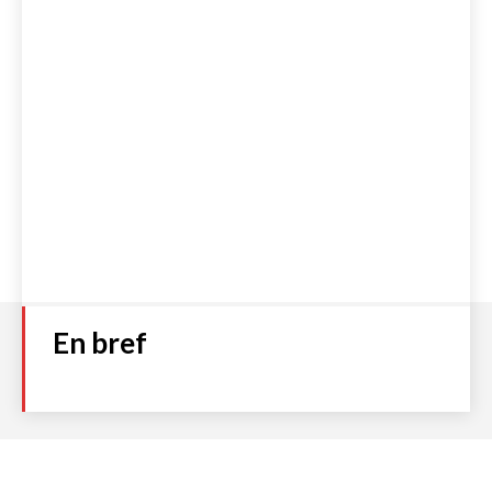
Numéro 93
Plage
2,00
€
–
4,00
€
de
prix :
Choix des options
2,00 €
à
4,00 €
Accueil
S’abonner
Boutique
Qui sommes-nous ?
Contact
Politique de cookies (UE)
Mentions légales et C.G.V
Politique de Confidentialité
En bref