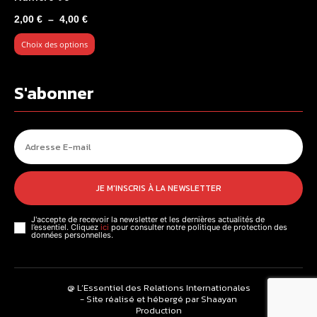
Plage
2,00
€
–
4,00
€
de
Choix des options
prix :
2,00 €
à
S'abonner
4,00 €
JE M'INSCRIS À LA NEWSLETTER
J'accepte de recevoir la newsletter et les dernières actualités de
l’essentiel. Cliquez
ici
pour consulter notre politique de protection des
données personnelles.
@ L’Essentiel des Relations Internationales
- Site réalisé et hébergé par Shaayan
Production