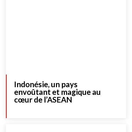
Lire les actualités
Indonésie, un pays
DOSSIERS SPÉCIAUX
envoûtant et magique au
FRANCE
cœur de l’ASEAN
INTERNATIONAL
CULTURE & SOCIÉTÉ
LIBRAIRIE