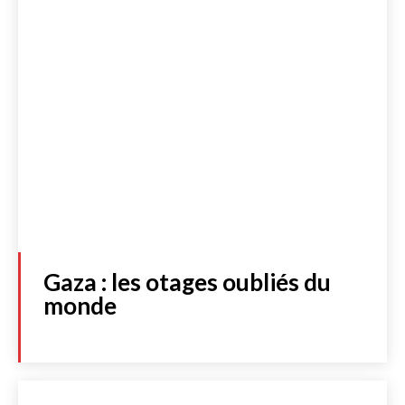
S'abonner
JE M'INSCRIS À LA NEWSLETTER
J'accepte de recevoir la newsletter et les dernières actualités de
l’essentiel. Cliquez
ici
pour consulter notre politique de protection
des données personnelles.
Acheter
Gaza : les otages oubliés du
monde