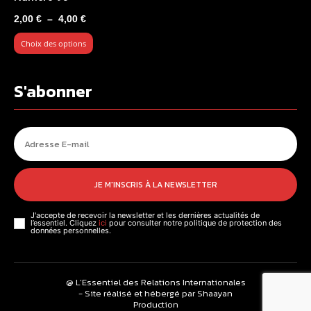
Plage
2,00
€
–
4,00
€
de
Choix des options
prix :
2,00 €
à
S'abonner
4,00 €
JE M'INSCRIS À LA NEWSLETTER
J'accepte de recevoir la newsletter et les dernières actualités de
l’essentiel. Cliquez
ici
pour consulter notre politique de protection des
données personnelles.
@ L’Essentiel des Relations Internationales
- Site réalisé et hébergé par Shaayan
Production