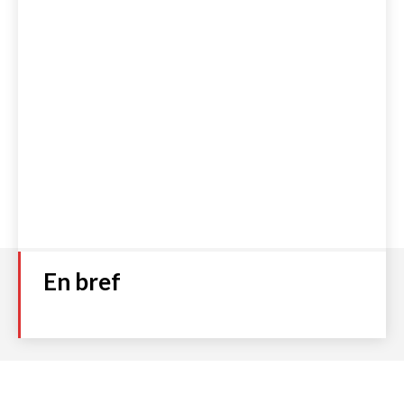
Numéro 93
Plage
2,00
€
–
4,00
€
de
prix :
Choix des options
2,00 €
à
4,00 €
Accueil
S’abonner
Boutique
Qui sommes-nous ?
Contact
Politique de cookies (UE)
Mentions légales et C.G.V
Politique de Confidentialité
En bref