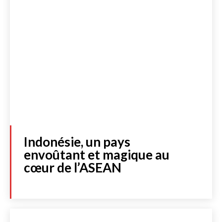
Lire les actualités
Indonésie, un pays
DOSSIERS SPÉCIAUX
envoûtant et magique au
FRANCE
cœur de l’ASEAN
INTERNATIONAL
CULTURE & SOCIÉTÉ
LIBRAIRIE