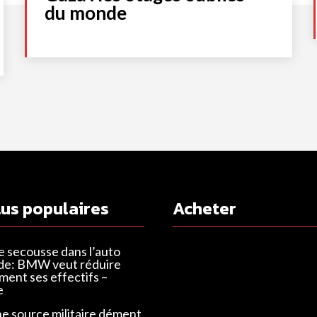
du monde
lus populaires
Acheter
e secousse dans l’auto
de: BMW veut réduire
ent ses effectifs –
e
ne source militaire dément