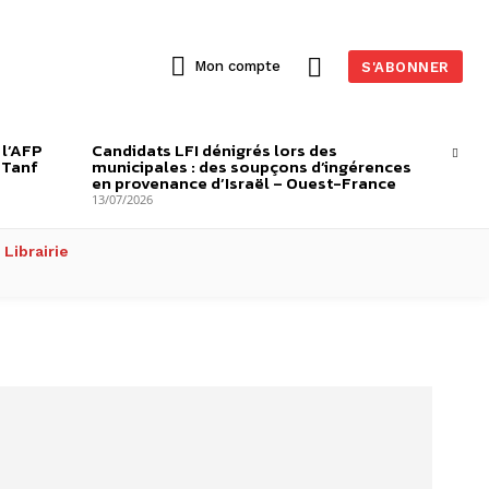
Mon compte
S'ABONNER
 l’AFP
Candidats LFI dénigrés lors des
-Tanf
municipales : des soupçons d’ingérences
en provenance d’Israël – Ouest-France
13/07/2026
Librairie