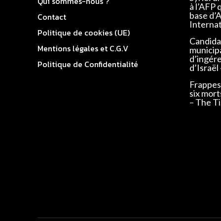
Qui sommes-nous ?
à l’AFP 
base d’
Contact
Interna
Politique de cookies (UE)
Candidat
Mentions légales et C.G.V
municip
d’ingér
Politique de Confidentialité
d’Israël
Frappes 
six mort
– The Ti