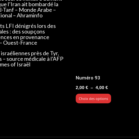
que l’Iran ait bombardé la
Al-Tanf – Monde Arabe –
tional – Ahraminfo
s LFI dénigrés lors des
ales : des soupçons
ences en provenance
 – Ouest-France
israéliennes près de Tyr,
s – source médicale à l’AFP
mes of Israël
Numéro 93
Plage
2,00
€
–
4,00
€
de
Choix des options
prix :
2,00 €
à
4,00 €