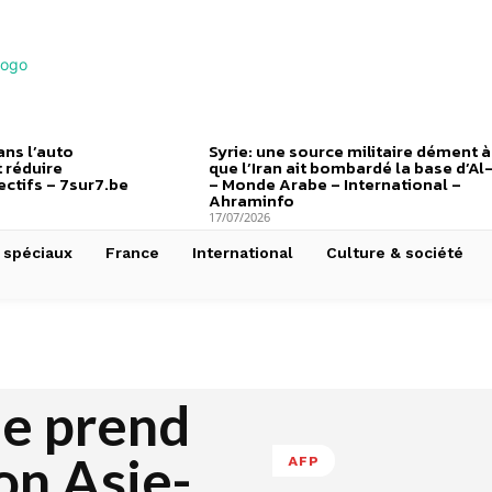
ns l’auto
Syrie: une source militaire dément à
 réduire
que l’Iran ait bombardé la base d’Al
ctifs – 7sur7.be
– Monde Arabe – International –
Ahraminfo
17/07/2026
 spéciaux
France
International
Culture & société
le prend
ion Asie-
AFP