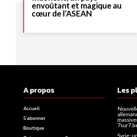
envoûtant et magique au
cœur de l’ASEAN
A propos
Les p
Accueil
Nouvell
alleman
S’abonner
massivem
7sur7.b
Boutique
Syrie: u