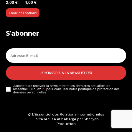
Plage
2,00
€
–
4,00
€
de
Choix des options
prix :
2,00 €
à
S'abonner
4,00 €
JE M'INSCRIS À LA NEWSLETTER
J'accepte de recevoir la newsletter et les dernières actualités de
l’essentiel. Cliquez
ici
pour consulter notre politique de protection des
données personnelles.
@ L’Essentiel des Relations Internationales
- Site réalisé et hébergé par Shaayan
Production