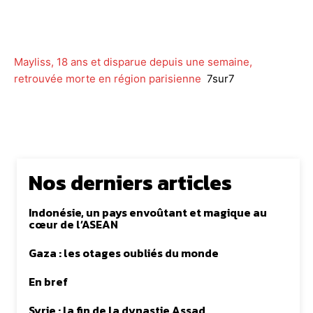
Facebook
Twitter
WhatsApp
Lin
Mayliss, 18 ans et disparue depuis une semaine,
retrouvée morte en région parisienne
7sur7
Nos derniers articles
Indonésie, un pays envoûtant et magique au
cœur de l’ASEAN
Gaza : les otages oubliés du monde
En bref
Syrie : la fin de la dynastie Assad