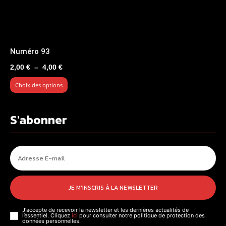
Numéro 93
Plage
2,00
€
–
4,00
€
de
Choix des options
prix :
2,00 €
à
S'abonner
4,00 €
JE M'INSCRIS À LA NEWSLETTER
J'accepte de recevoir la newsletter et les dernières actualités de
l’essentiel. Cliquez
ici
pour consulter notre politique de protection des
données personnelles.