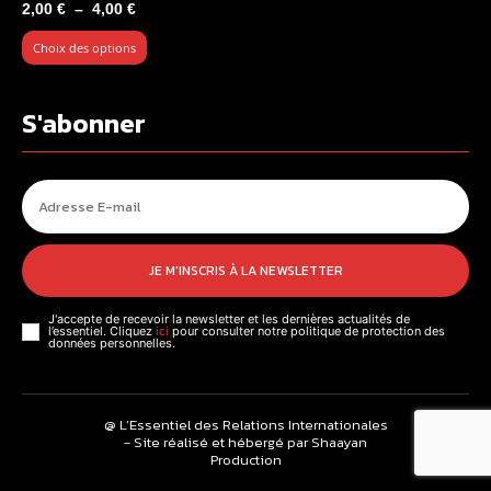
Plage
2,00
€
–
4,00
€
de
Choix des options
prix :
2,00 €
à
S'abonner
4,00 €
JE M'INSCRIS À LA NEWSLETTER
J'accepte de recevoir la newsletter et les dernières actualités de
l’essentiel. Cliquez
ici
pour consulter notre politique de protection des
données personnelles.
@ L’Essentiel des Relations Internationales
- Site réalisé et hébergé par Shaayan
Production