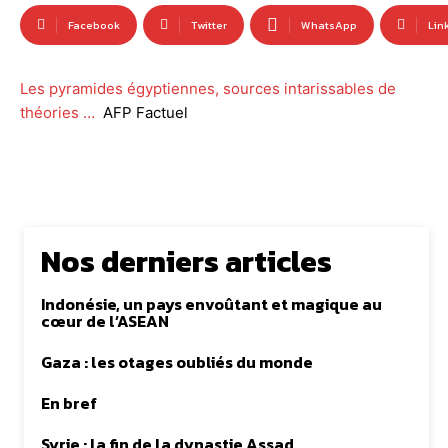
Facebook
Twitter
WhatsApp
Lin
Les pyramides égyptiennes, sources intarissables de
théories …
AFP Factuel
Nos derniers articles
Indonésie, un pays envoûtant et magique au
cœur de l’ASEAN
Gaza : les otages oubliés du monde
En bref
Syrie : la fin de la dynastie Assad