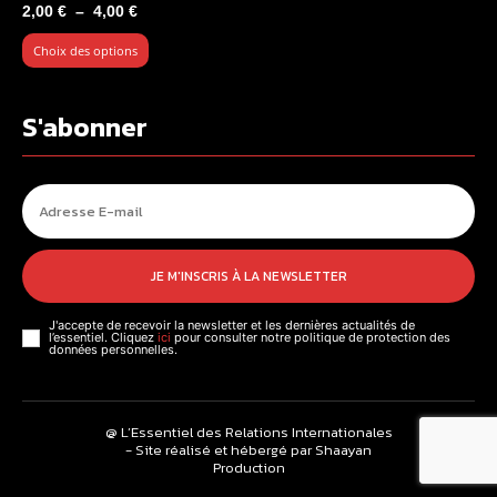
Plage
2,00
€
–
4,00
€
de
Choix des options
prix :
2,00 €
à
S'abonner
4,00 €
JE M'INSCRIS À LA NEWSLETTER
J'accepte de recevoir la newsletter et les dernières actualités de
l’essentiel. Cliquez
ici
pour consulter notre politique de protection des
données personnelles.
@ L’Essentiel des Relations Internationales
- Site réalisé et hébergé par Shaayan
Production