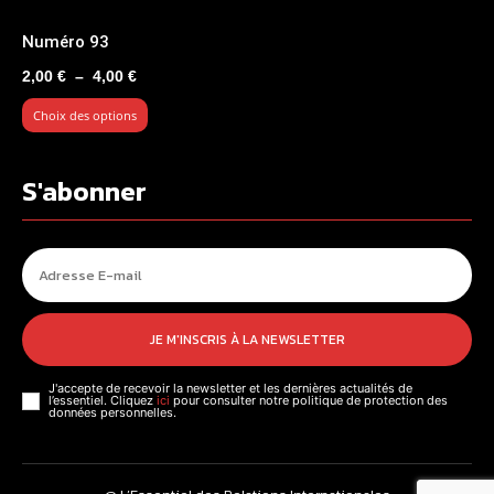
Numéro 93
Plage
2,00
€
–
4,00
€
de
Choix des options
prix :
2,00 €
à
S'abonner
4,00 €
JE M'INSCRIS À LA NEWSLETTER
J'accepte de recevoir la newsletter et les dernières actualités de
l’essentiel. Cliquez
ici
pour consulter notre politique de protection des
données personnelles.