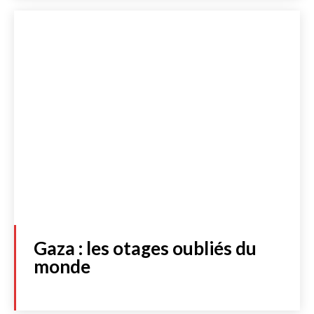
S'abonner
JE M'INSCRIS À LA NEWSLETTER
J'accepte de recevoir la newsletter et les dernières actualités de
l’essentiel. Cliquez
ici
pour consulter notre politique de protection
des données personnelles.
Acheter
Gaza : les otages oubliés du
monde