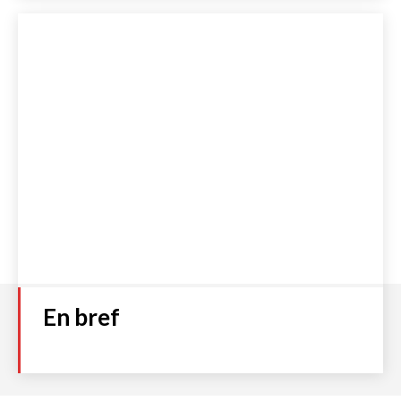
Numéro 93
Plage
2,00
€
–
4,00
€
de
prix :
Choix des options
2,00 €
à
4,00 €
Accueil
S’abonner
Boutique
Qui sommes-nous ?
Contact
Politique de cookies (UE)
Mentions légales et C.G.V
Politique de Confidentialité
En bref