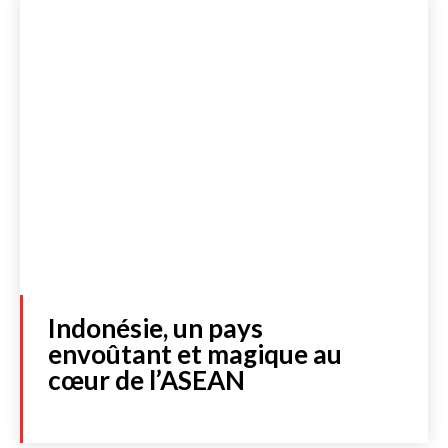
Lire les actualités
DOSSIERS SPÉCIAUX
Indonésie, un pays
envoûtant et magique au
FRANCE
cœur de l’ASEAN
INTERNATIONAL
CULTURE & SOCIÉTÉ
LIBRAIRIE