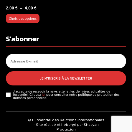
Plage
2,00
€
–
4,00
€
de
Choix des options
prix :
2,00 €
à
S'abonner
4,00 €
JE M'INSCRIS À LA NEWSLETTER
J'accepte de recevoir la newsletter et les dernières actualités de
l’essentiel. Cliquez
ici
pour consulter notre politique de protection des
données personnelles.
@ L’Essentiel des Relations Internationales
- Site réalisé et hébergé par Shaayan
Production