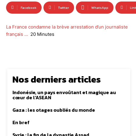
Facebook
Twitter
WhatsApp
Lin
La France condamne la brève arrestation d’un journaliste
français …
20 Minutes
Nos derniers articles
Indonésie, un pays envoûtant et magique au
cœur de l’ASEAN
Gaza : les otages oubliés du monde
En bref
Syrie : la fin de la dynastie Assad