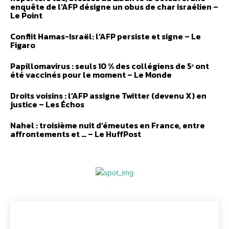
enquête de l’AFP désigne un obus de char israélien –
Le Point
Conflit Hamas-Israël: l’AFP persiste et signe – Le
Figaro
Papillomavirus : seuls 10 % des collégiens de 5ᵉ ont
été vaccinés pour le moment – Le Monde
Droits voisins : l’AFP assigne Twitter (devenu X) en
justice – Les Échos
Nahel : troisième nuit d’émeutes en France, entre
affrontements et … – Le HuffPost