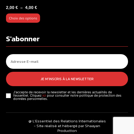
Plage
2,00
€
–
4,00
€
de
Choix des options
prix :
2,00 €
à
S'abonner
4,00 €
JE M'INSCRIS À LA NEWSLETTER
J'accepte de recevoir la newsletter et les dernières actualités de
l’essentiel. Cliquez
ici
pour consulter notre politique de protection des
données personnelles.
@ L’Essentiel des Relations Internationales
- Site réalisé et hébergé par Shaayan
Production