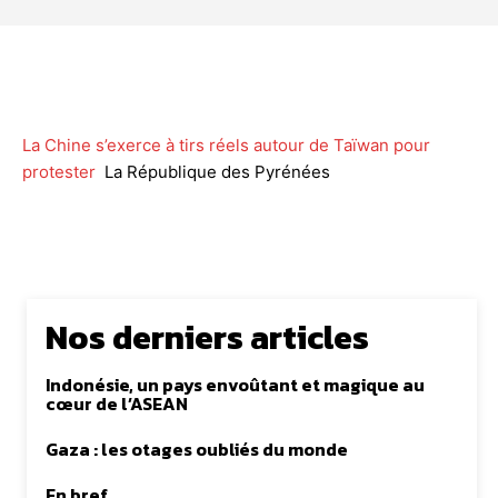
Facebook
Twitter
WhatsApp
Lin
La Chine s’exerce à tirs réels autour de Taïwan pour
protester
La République des Pyrénées
Nos derniers articles
Indonésie, un pays envoûtant et magique au
cœur de l’ASEAN
Gaza : les otages oubliés du monde
En bref