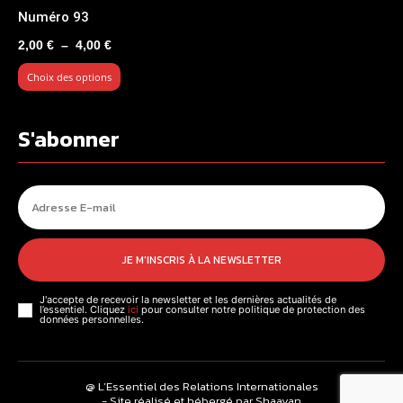
Numéro 93
Plage
2,00
€
–
4,00
€
de
Choix des options
prix :
2,00 €
à
S'abonner
4,00 €
JE M'INSCRIS À LA NEWSLETTER
J'accepte de recevoir la newsletter et les dernières actualités de
l’essentiel. Cliquez
ici
pour consulter notre politique de protection des
données personnelles.
@ L’Essentiel des Relations Internationales
- Site réalisé et hébergé par Shaayan