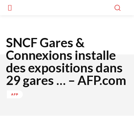
SNCF Gares &
Connexions installe
des expositions dans
29 gares … – AFP.com
AFP
Facebook
Twitter
WhatsApp
Lin