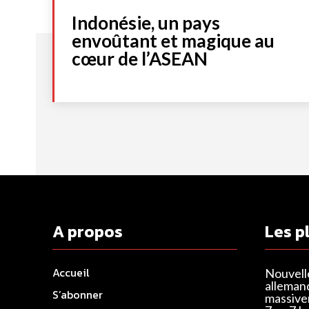
Indonésie, un pays
envoûtant et magique au
cœur de l’ASEAN
A propos
Les p
Accueil
Nouvell
alleman
S’abonner
massivem