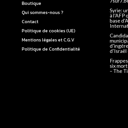
7sur7.b
Boutique
Syrie: u
Qui sommes-nous ?
à l’AFP 
base d’
Contact
Interna
Politique de cookies (UE)
Candidat
Mentions légales et C.G.V
municip
d’ingér
Politique de Confidentialité
d’Israël
Frappes 
six mort
– The Ti