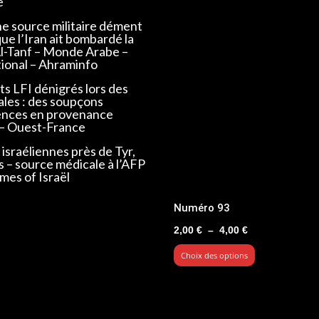
e
ne source militaire dément
que l’Iran ait bombardé la
Al-Tanf – Monde Arabe –
tional – Ahraminfo
s LFI dénigrés lors des
ales : des soupçons
ences en provenance
 – Ouest-France
israéliennes près de Tyr,
s – source médicale à l’AFP
mes of Israël
Numéro 93
Plage
2,00
€
–
4,00
€
de
Choix des options
prix :
2,00 €
à
4,00 €