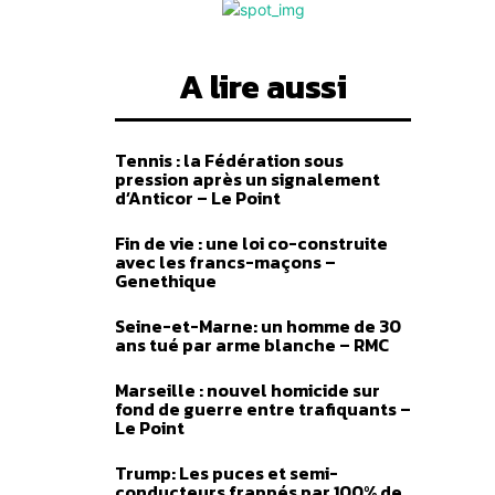
A lire aussi
Tennis : la Fédération sous
pression après un signalement
d’Anticor – Le Point
Fin de vie : une loi co-construite
avec les francs-maçons –
Genethique
Seine-et-Marne: un homme de 30
ans tué par arme blanche – RMC
Marseille : nouvel homicide sur
fond de guerre entre trafiquants –
Le Point
Trump: Les puces et semi-
conducteurs frappés par 100% de