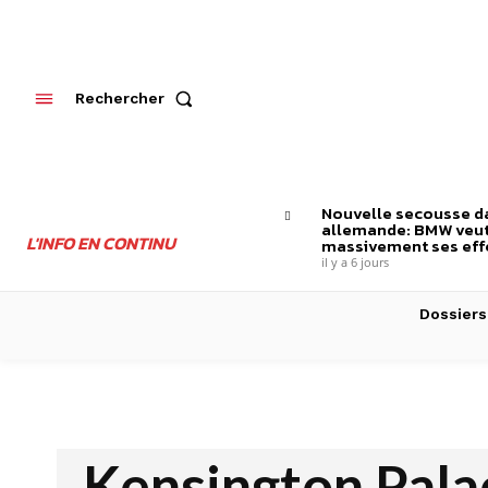
Rechercher
Nouvelle secousse da
allemande: BMW veut
L'INFO EN CONTINU
massivement ses effe
il y a 6 jours
Dossiers
Kensington Palac