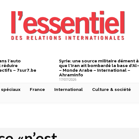
ns l’auto
Syrie: une source militaire dément à
 réduire
que l’Iran ait bombardé la base d’Al
ctifs – 7sur7.be
– Monde Arabe – International –
Ahraminfo
17/07/2026
 spéciaux
France
International
Culture & société
e «n’est