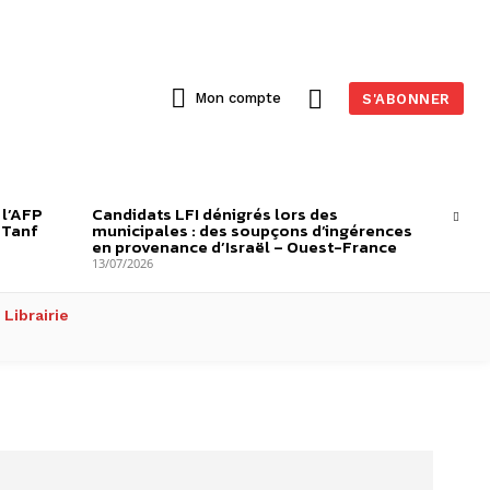
Mon compte
S'ABONNER
 l’AFP
Candidats LFI dénigrés lors des
-Tanf
municipales : des soupçons d’ingérences
en provenance d’Israël – Ouest-France
13/07/2026
Librairie