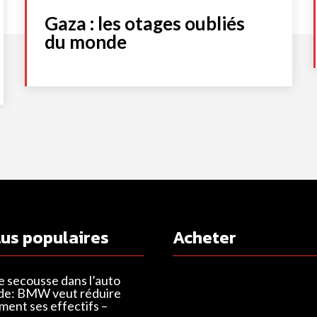
Gaza : les otages oubliés
du monde
lus populaires
Acheter
e secousse dans l’auto
de: BMW veut réduire
ent ses effectifs –