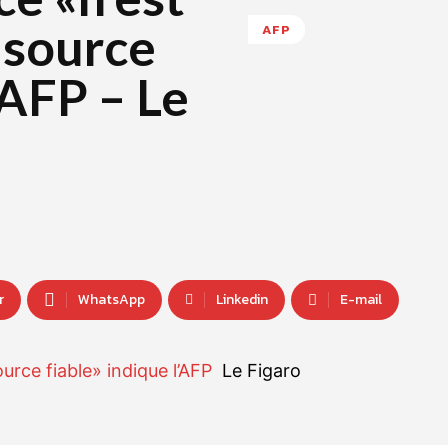
 source
AFP
’AFP – Le
r
WhatsApp
Linkedin
E-mail
urce fiable» indique l’AFP
Le Figaro