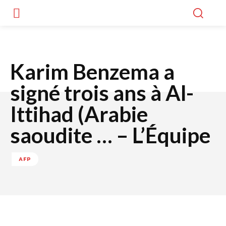
Karim Benzema a
signé trois ans à Al-
Ittihad (Arabie
saoudite … – L’Équipe
AFP
Facebook
Twitter
WhatsApp
Lin