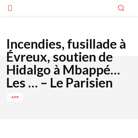
Incendies, fusillade à
Évreux, soutien de
Hidalgo à Mbappé…
Les … – Le Parisien
AFP
Facebook
Twitter
WhatsApp
Lin