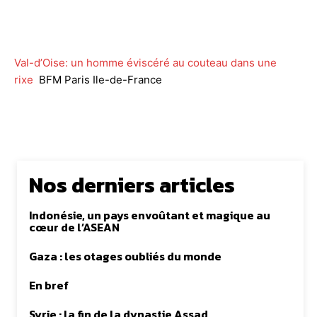
Facebook
Twitter
WhatsApp
Lin
Val-d’Oise: un homme éviscéré au couteau dans une
rixe
BFM Paris Ile-de-France
Nos derniers articles
Indonésie, un pays envoûtant et magique au
cœur de l’ASEAN
Gaza : les otages oubliés du monde
En bref
Syrie : la fin de la dynastie Assad