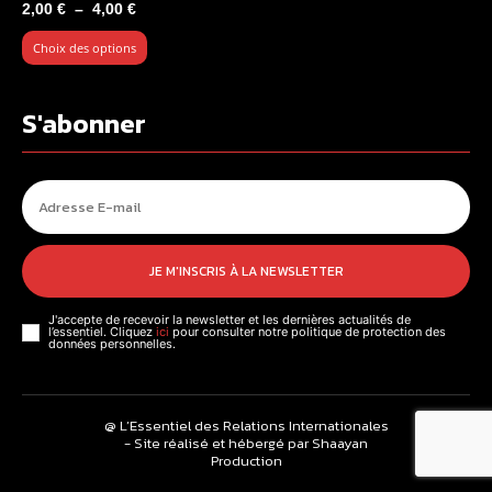
Plage
2,00
€
–
4,00
€
de
Choix des options
prix :
2,00 €
à
S'abonner
4,00 €
JE M'INSCRIS À LA NEWSLETTER
J'accepte de recevoir la newsletter et les dernières actualités de
l’essentiel. Cliquez
ici
pour consulter notre politique de protection des
données personnelles.
@ L’Essentiel des Relations Internationales
- Site réalisé et hébergé par Shaayan
Production