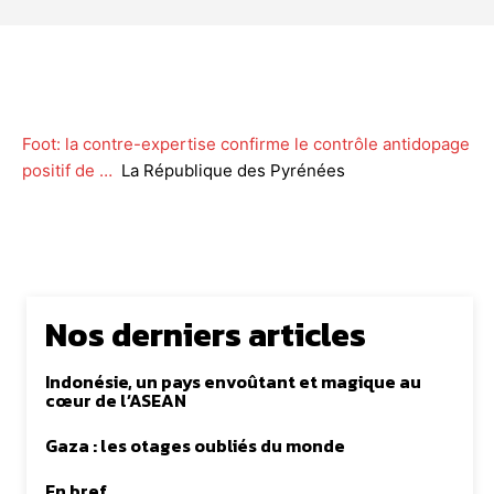
Facebook
Twitter
WhatsApp
Lin
Foot: la contre-expertise confirme le contrôle antidopage
positif de …
La République des Pyrénées
Nos derniers articles
Indonésie, un pays envoûtant et magique au
cœur de l’ASEAN
Gaza : les otages oubliés du monde
En bref