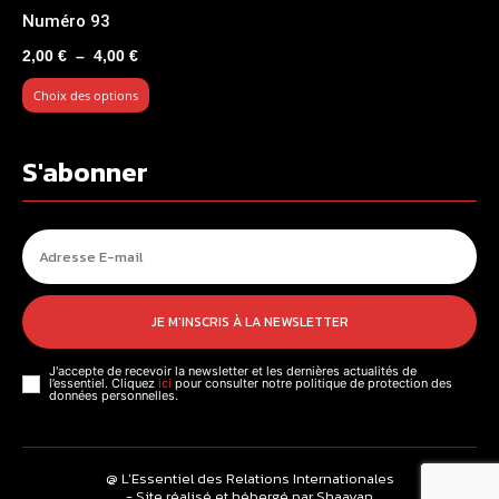
Numéro 93
Plage
2,00
€
–
4,00
€
de
Choix des options
prix :
2,00 €
à
S'abonner
4,00 €
JE M'INSCRIS À LA NEWSLETTER
J'accepte de recevoir la newsletter et les dernières actualités de
l’essentiel. Cliquez
ici
pour consulter notre politique de protection des
données personnelles.
@ L’Essentiel des Relations Internationales
- Site réalisé et hébergé par Shaayan