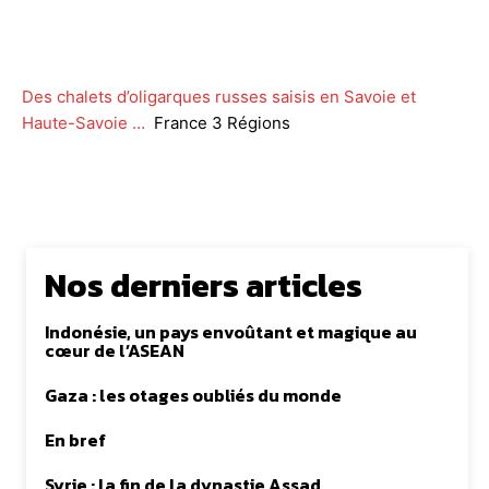
Facebook
Twitter
WhatsApp
Lin
Des chalets d’oligarques russes saisis en Savoie et
Haute-Savoie …
France 3 Régions
Nos derniers articles
Indonésie, un pays envoûtant et magique au
cœur de l’ASEAN
Gaza : les otages oubliés du monde
En bref
Syrie : la fin de la dynastie Assad