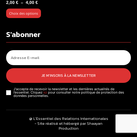
Plage
2,00
€
–
4,00
€
de
Choix des options
prix :
2,00 €
à
S'abonner
4,00 €
JE M'INSCRIS À LA NEWSLETTER
J'accepte de recevoir la newsletter et les dernières actualités de
l’essentiel. Cliquez
ici
pour consulter notre politique de protection des
données personnelles.
@ L’Essentiel des Relations Internationales
- Site réalisé et hébergé par Shaayan
Production