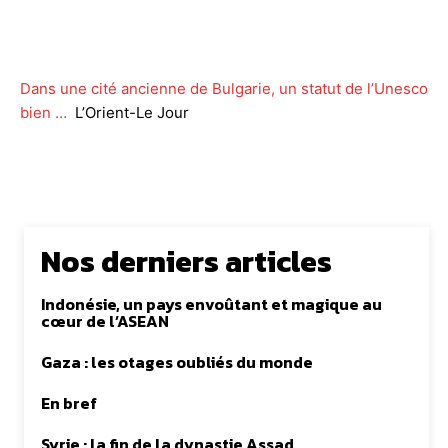
Facebook
Twitter
WhatsApp
Lin
Dans une cité ancienne de Bulgarie, un statut de l’Unesco
bien …
L’Orient-Le Jour
Nos derniers articles
Indonésie, un pays envoûtant et magique au
cœur de l’ASEAN
Gaza : les otages oubliés du monde
En bref
Syrie : la fin de la dynastie Assad