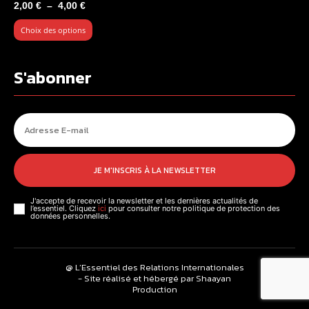
Plage
2,00
€
–
4,00
€
de
Choix des options
prix :
2,00 €
à
S'abonner
4,00 €
JE M'INSCRIS À LA NEWSLETTER
J'accepte de recevoir la newsletter et les dernières actualités de
l’essentiel. Cliquez
ici
pour consulter notre politique de protection des
données personnelles.
@ L’Essentiel des Relations Internationales
- Site réalisé et hébergé par Shaayan
Production