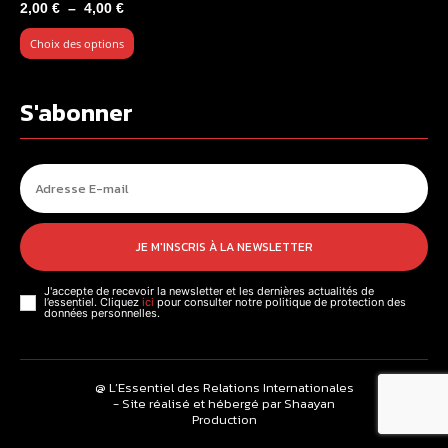
Plage
2,00
€
–
4,00
€
de
Choix des options
prix :
2,00 €
à
S'abonner
4,00 €
JE M'INSCRIS À LA NEWSLETTER
J'accepte de recevoir la newsletter et les dernières actualités de
l’essentiel. Cliquez
ici
pour consulter notre politique de protection des
données personnelles.
@ L’Essentiel des Relations Internationales
- Site réalisé et hébergé par Shaayan
Production