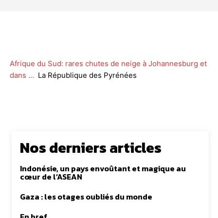
Facebook
Twitter
WhatsApp
Lin
Afrique du Sud: rares chutes de neige à Johannesburg et
dans …
La République des Pyrénées
Nos derniers articles
Indonésie, un pays envoûtant et magique au
cœur de l’ASEAN
Gaza : les otages oubliés du monde
En bref