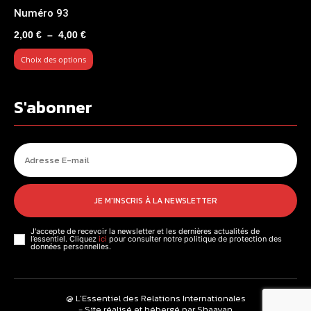
Numéro 93
Plage
2,00
€
–
4,00
€
de
Choix des options
prix :
2,00 €
à
S'abonner
4,00 €
JE M'INSCRIS À LA NEWSLETTER
J'accepte de recevoir la newsletter et les dernières actualités de
l’essentiel. Cliquez
ici
pour consulter notre politique de protection des
données personnelles.
@ L’Essentiel des Relations Internationales
- Site réalisé et hébergé par Shaayan