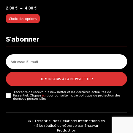
Plage
2,00
€
–
4,00
€
de
Choix des options
prix :
2,00 €
à
S'abonner
4,00 €
JE M'INSCRIS À LA NEWSLETTER
J'accepte de recevoir la newsletter et les dernières actualités de
l’essentiel. Cliquez
ici
pour consulter notre politique de protection des
données personnelles.
@ L’Essentiel des Relations Internationales
- Site réalisé et hébergé par Shaayan
Production