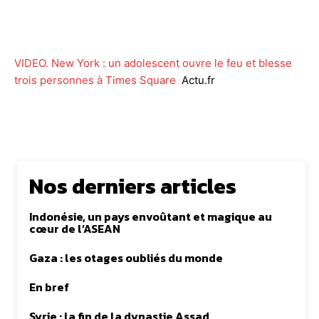
Facebook
Twitter
WhatsApp
Lin
VIDEO. New York : un adolescent ouvre le feu et blesse
trois personnes à Times Square
Actu.fr
Nos derniers articles
Indonésie, un pays envoûtant et magique au
cœur de l’ASEAN
Gaza : les otages oubliés du monde
En bref
Syrie : la fin de la dynastie Assad