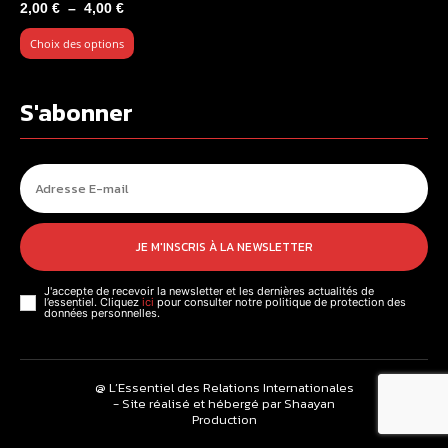
Plage
2,00
€
–
4,00
€
de
Choix des options
prix :
2,00 €
à
S'abonner
4,00 €
JE M'INSCRIS À LA NEWSLETTER
J'accepte de recevoir la newsletter et les dernières actualités de
l’essentiel. Cliquez
ici
pour consulter notre politique de protection des
données personnelles.
@ L’Essentiel des Relations Internationales
- Site réalisé et hébergé par Shaayan
Production