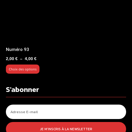
Numéro 93
Plage
2,00
€
–
4,00
€
de
Choix des options
prix :
2,00 €
à
S'abonner
4,00 €
JE M'INSCRIS À LA NEWSLETTER