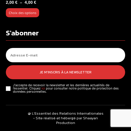
Plage
2,00
€
–
4,00
€
de
Choix des options
prix :
2,00 €
à
S'abonner
4,00 €
JE M'INSCRIS À LA NEWSLETTER
J'accepte de recevoir la newsletter et les dernières actualités de
l’essentiel. Cliquez
ici
pour consulter notre politique de protection des
données personnelles.
@ L’Essentiel des Relations Internationales
- Site réalisé et hébergé par Shaayan
Production