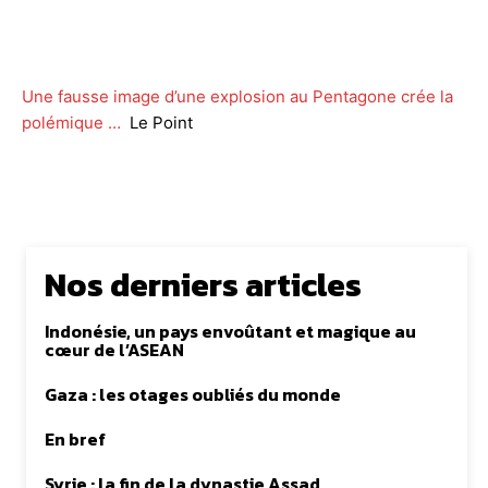
Facebook
Twitter
WhatsApp
Lin
Une fausse image d’une explosion au Pentagone crée la
polémique …
Le Point
Nos derniers articles
Indonésie, un pays envoûtant et magique au
cœur de l’ASEAN
Gaza : les otages oubliés du monde
En bref
Syrie : la fin de la dynastie Assad