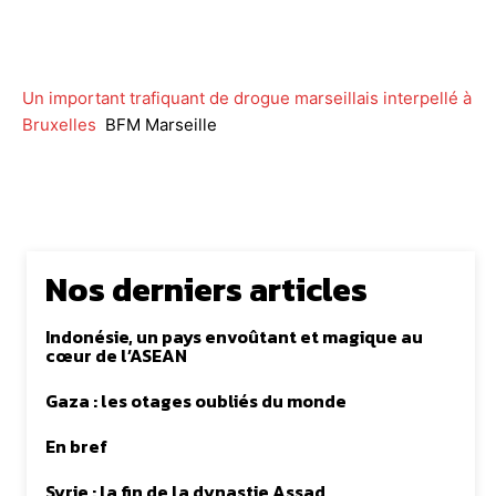
Facebook
Twitter
WhatsApp
Lin
Un important trafiquant de drogue marseillais interpellé à
Bruxelles
BFM Marseille
Nos derniers articles
Indonésie, un pays envoûtant et magique au
cœur de l’ASEAN
Gaza : les otages oubliés du monde
En bref
Syrie : la fin de la dynastie Assad