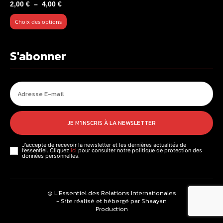
Plage
2,00
€
–
4,00
€
de
Choix des options
prix :
2,00 €
à
S'abonner
4,00 €
JE M'INSCRIS À LA NEWSLETTER
J'accepte de recevoir la newsletter et les dernières actualités de
l’essentiel. Cliquez
ici
pour consulter notre politique de protection des
données personnelles.
@ L’Essentiel des Relations Internationales
- Site réalisé et hébergé par Shaayan
Production