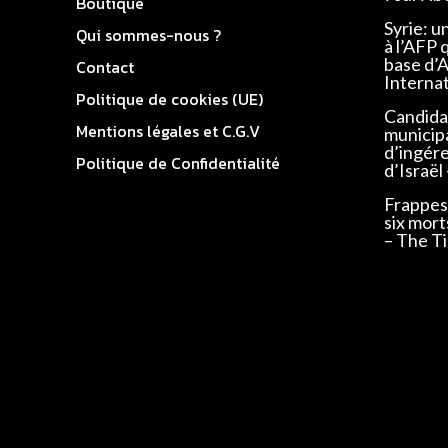
Boutique
Syrie: u
Qui sommes-nous ?
à l’AFP 
base d’
Contact
Interna
Politique de cookies (UE)
Candidat
Mentions légales et C.G.V
municip
d’ingér
Politique de Confidentialité
d’Israël
Frappes 
six mort
– The Ti