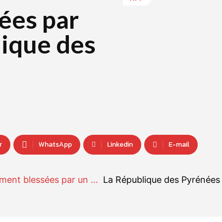
ées par
lique des
r
WhatsApp
Linkedin
E-mail
ment blessées par un …
La République des Pyrénées