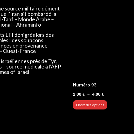
ne source militaire dément
que l’Iran ait bombardé la
Al-Tanf – Monde Arabe –
tional – Ahraminfo
s LFI dénigrés lors des
ales : des soupçons
ences en provenance
 – Ouest-France
israéliennes près de Tyr,
s – source médicale à l’AFP
mes of Israël
Numéro 93
Plage
2,00
€
–
4,00
€
de
Choix des options
prix :
2,00 €
à
4,00 €