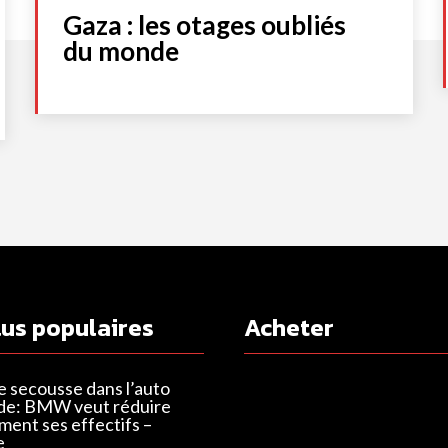
Gaza : les otages oubliés
du monde
lus populaires
Acheter
e secousse dans l’auto
de: BMW veut réduire
ent ses effectifs –
e