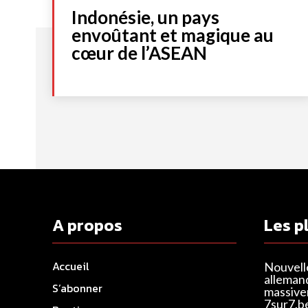
Indonésie, un pays
envoûtant et magique au
cœur de l’ASEAN
A propos
Les p
Accueil
Nouvell
alleman
S’abonner
massivem
7sur7.b