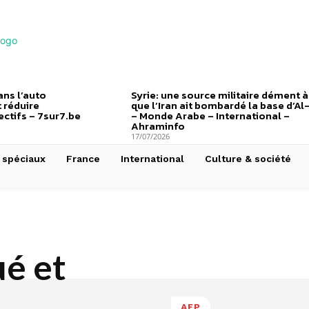
ns l’auto
Syrie: une source militaire dément à
 réduire
que l’Iran ait bombardé la base d’Al
ctifs – 7sur7.be
– Monde Arabe – International –
Ahraminfo
17/07/2026
 spéciaux
France
International
Culture & société
ué et
AFP