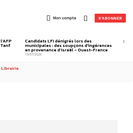
Mon compte
S'ABONNER
 l’AFP
Candidats LFI dénigrés lors des
-Tanf
municipales : des soupçons d’ingérences
en provenance d’Israël – Ouest-France
13/07/2026
Librairie