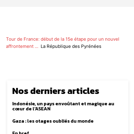
Facebook
Twitter
WhatsApp
Lin
Tour de France: début de la 15e étape pour un nouvel
affrontement …
La République des Pyrénées
Nos derniers articles
Indonésie, un pays envoûtant et magique au
cœur de l’ASEAN
Gaza : les otages oubliés du monde
En bref