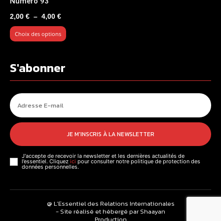
Numéro 93
Plage
2,00
€
–
4,00
€
de
Choix des options
prix :
2,00 €
à
S'abonner
4,00 €
JE M'INSCRIS À LA NEWSLETTER
J'accepte de recevoir la newsletter et les dernières actualités de
l’essentiel. Cliquez
ici
pour consulter notre politique de protection des
données personnelles.
@ L’Essentiel des Relations Internationales
- Site réalisé et hébergé par Shaayan
Production