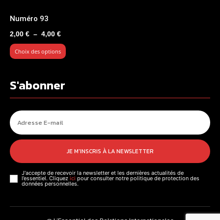
Numéro 93
Plage
2,00
€
–
4,00
€
de
Choix des options
prix :
2,00 €
à
S'abonner
4,00 €
JE M'INSCRIS À LA NEWSLETTER
J'accepte de recevoir la newsletter et les dernières actualités de
l’essentiel. Cliquez
ici
pour consulter notre politique de protection des
données personnelles.