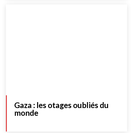
S'abonner
JE M'INSCRIS À LA NEWSLETTER
J'accepte de recevoir la newsletter et les dernières actualités de
l’essentiel. Cliquez
ici
pour consulter notre politique de protection
des données personnelles.
Acheter
Gaza : les otages oubliés du
monde