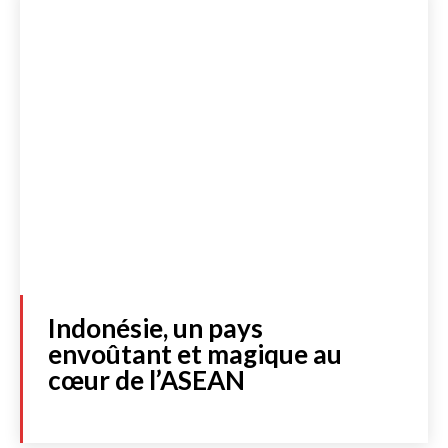
Lire les actualités
DOSSIERS SPÉCIAUX
Indonésie, un pays
envoûtant et magique au
FRANCE
cœur de l’ASEAN
INTERNATIONAL
CULTURE & SOCIÉTÉ
LIBRAIRIE