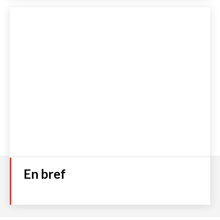
Numéro 93
Plage
2,00
€
–
4,00
€
de
prix :
Choix des options
2,00 €
à
4,00 €
Accueil
S’abonner
Boutique
Qui sommes-nous ?
Contact
Politique de cookies (UE)
Mentions légales et C.G.V
Politique de Confidentialité
En bref