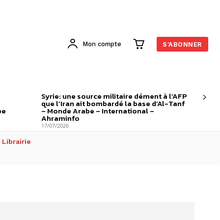
Mon compte
S'ABONNER
Syrie: une source militaire dément à l’AFP
que l’Iran ait bombardé la base d’Al-Tanf
be
– Monde Arabe – International –
Ahraminfo
17/07/2026
Librairie