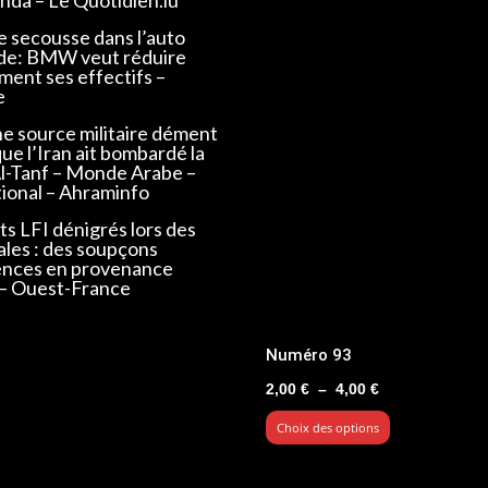
e secousse dans l’auto
de: BMW veut réduire
ent ses effectifs –
e
ne source militaire dément
que l’Iran ait bombardé la
Al-Tanf – Monde Arabe –
tional – Ahraminfo
s LFI dénigrés lors des
ales : des soupçons
ences en provenance
 – Ouest-France
Numéro 93
Plage
2,00
€
–
4,00
€
de
Choix des options
prix :
2,00 €
à