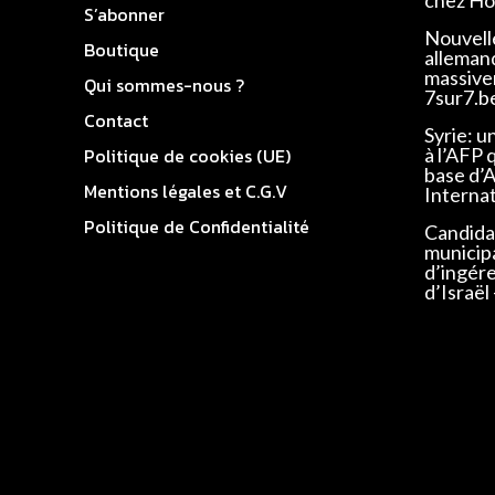
S’abonner
Nouvell
Boutique
alleman
massivem
Qui sommes-nous ?
7sur7.b
Contact
Syrie: u
Politique de cookies (UE)
à l’AFP 
base d’
Mentions légales et C.G.V
Interna
Politique de Confidentialité
Candidat
municip
d’ingér
d’Israël