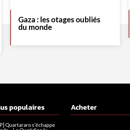
Gaza : les otages oubliés
du monde
lus populaires
Acheter
] Quartararo s’échappe
nda – Le Quotidien.lu