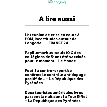
A lire aussi
heter
L1: réunion de crise en cours à
l’OM, incertitudes autour de
Longoria … – FRANCE 24
Papillomavirus : seuls 10 % des
collégiens de 5ᵉ ont été vaccinés
pour le moment – Le Monde
Foot: la contre-expertise
confirme le contrôle antidopage
positif de … – La République des
o 93
Pyrénées
Plage
–
4,00
€
Deux touristes américains ivres
de
passent la nuit dans la Tour Eiffel
prix :
des options
– La République des Pyrénées
2,00 €