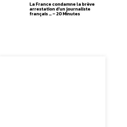
à
La France condamne la brève
4,00 €
arrestation d’un journaliste
français … – 20 Minutes