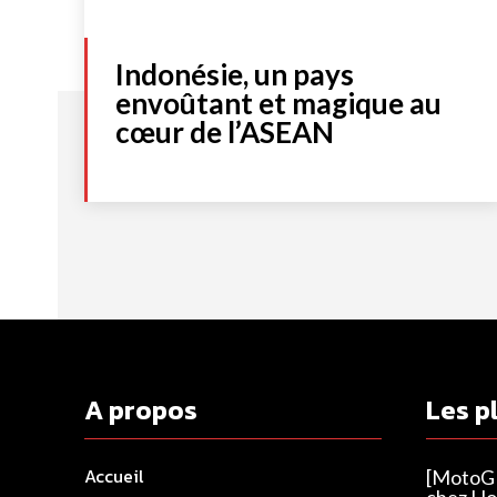
Indonésie, un pays
envoûtant et magique au
cœur de l’ASEAN
A propos
Les p
Accueil
[MotoGP
chez Ho