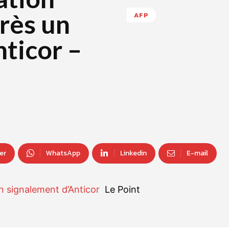
rès un
AFP
ticor –
er
WhatsApp
Linkedin
E-mail
un signalement d’Anticor
Le Point